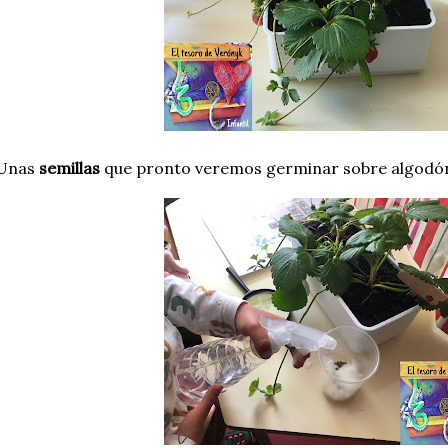
 Unas
semillas
que pronto veremos germinar sobre algodó