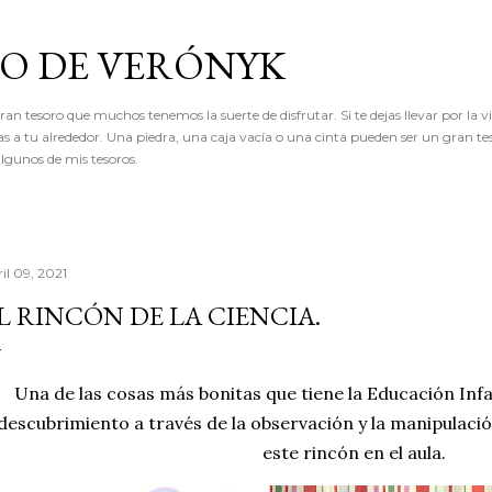
Ir al contenido principal
RO DE VERÓNYK
an tesoro que muchos tenemos la suerte de disfrutar. Si te dejas llevar por la vi
as a tu alrededor. Una piedra, una caja vacía o una cinta pueden ser un gran te
lgunos de mis tesoros.
il 09, 2021
L RINCÓN DE LA CIENCIA.
Una de las cosas más bonitas que tiene la Educación Infan
descubrimiento a través de la observación y la manipulació
este rincón en el aula.