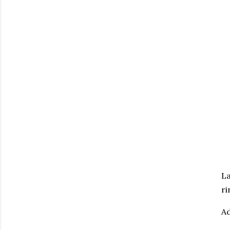
L
ri
A