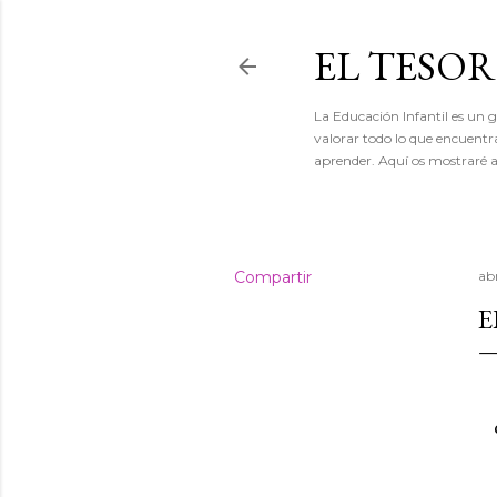
EL TESO
La Educación Infantil es un gr
valorar todo lo que encuentr
aprender. Aquí os mostraré a
Compartir
abr
E