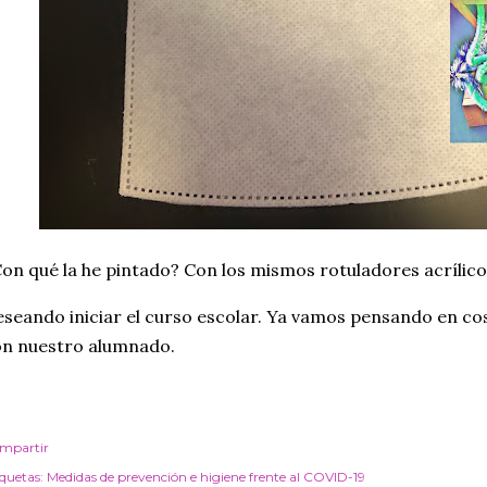
on qué la he pintado? Con los mismos rotuladores acrílico
seando iniciar el curso escolar. Ya vamos pensando en c
on nuestro alumnado.
mpartir
iquetas:
Medidas de prevención e higiene frente al COVID-19