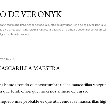
Ir al contenido principal
RO DE VERÓNYK
an tesoro que muchos tenemos la suerte de disfrutar. Si te dejas llevar por la vi
as a tu alrededor. Una piedra, una caja vacía o una cinta pueden ser un gran te
lgunos de mis tesoros.
osto 16, 2020
ASCARILLA MAESTRA
s hemos tenido que acostumbrar a las mascarillas y segu
la que tendremos que hacernos a inicio de curso.
nque lo más probable es que utilicemos las mascarillas h