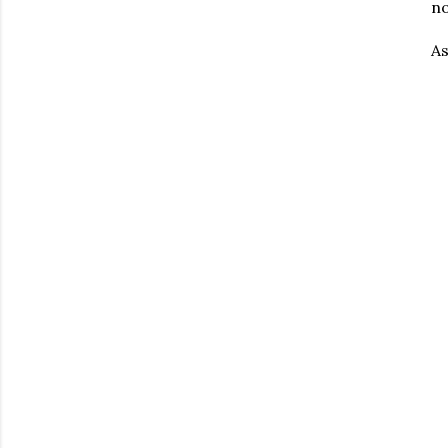
no
As