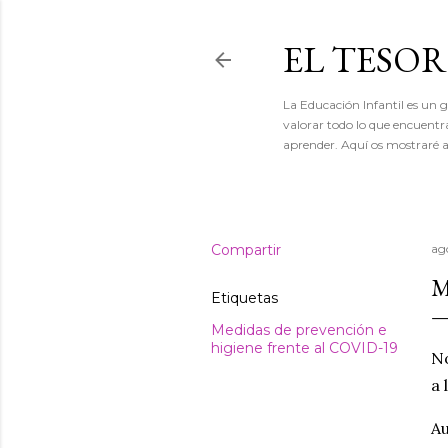
EL TESO
La Educación Infantil es un gr
valorar todo lo que encuentr
aprender. Aquí os mostraré a
Compartir
ag
M
Etiquetas
Medidas de prevención e
higiene frente al COVID-19
No
a 
Au