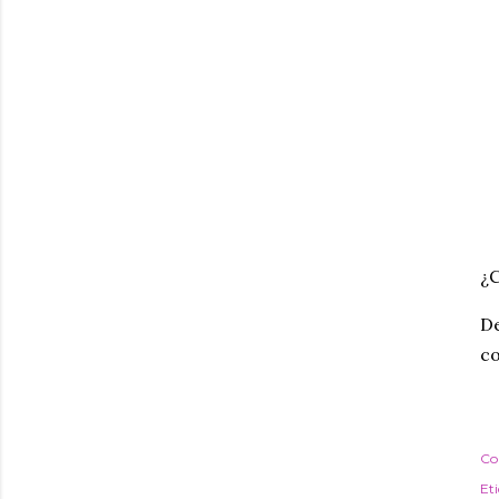
¿C
De
c
Co
Et