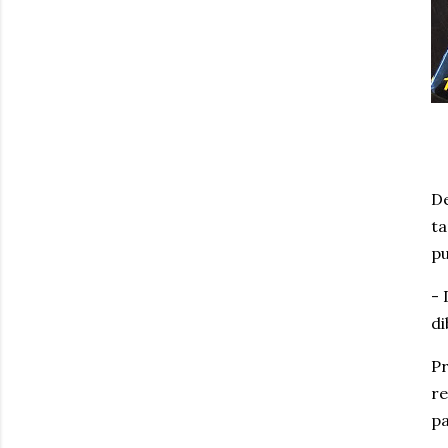
De
ta
pu
- 
di
Pr
re
pa