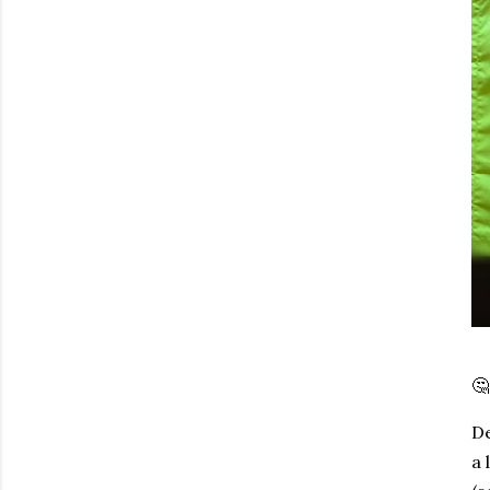
🤔
De
a 