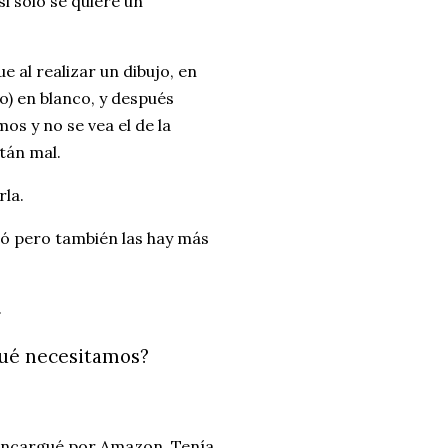
si solo se quiere un
 al realizar un dibujo, en
o) en blanco, y después
os y no se vea el de la
stán mal.
rla.
tó pero también las hay más
.
¿qué necesitamos?
s encargué por Amazon. Tenía