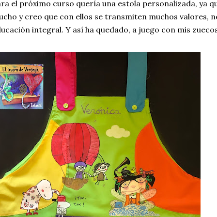
ra el próximo curso quería una estola personalizada, ya q
cho y creo que con ellos se transmiten muchos valores, n
ucación integral. Y así ha quedado, a juego con mis zuecos