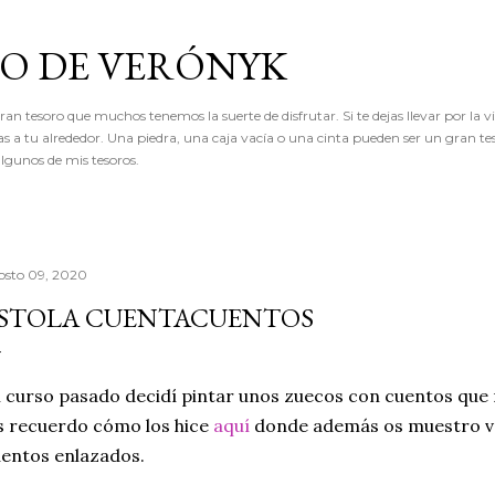
Ir al contenido principal
RO DE VERÓNYK
an tesoro que muchos tenemos la suerte de disfrutar. Si te dejas llevar por la vi
as a tu alrededor. Una piedra, una caja vacía o una cinta pueden ser un gran te
lgunos de mis tesoros.
osto 09, 2020
STOLA CUENTACUENTOS
 curso pasado decidí pintar unos zuecos con cuentos que 
 recuerdo cómo los hice
aquí
donde además os muestro ví
entos enlazados.