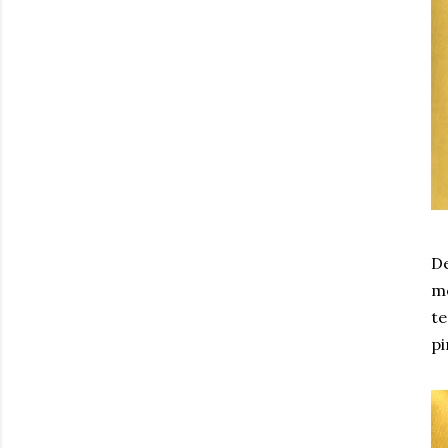
De
me
te
pi