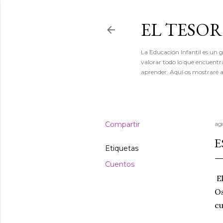
EL TESO
La Educación Infantil es un gr
valorar todo lo que encuentr
aprender. Aquí os mostraré a
Compartir
ag
E
Etiquetas
Cuentos
El
Os
cu