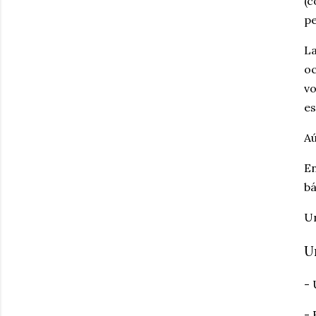
(c
p
La
oc
vo
es
Aú
En
bá
Un
U
- 
- 