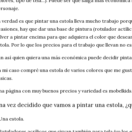
olores, tipo de tela...). Puede ser que salga más económica 
ersonaje.
 verdad es que pintar una estola lleva mucho trabajo porque
asiones, hay que dar una base de pintura (rotulador actílic
lver a pintar encima para que adquiera el color que deseam
tola. Por lo que los precios para el trabajo que llevan no e
n así quien quiera una más económica puede decidir pinta
 mi caso compré una estola de varios colores que me gus
sicas.
a página con muy buenos precios y variedad es mobelkids
na vez decidido que vamos a pintar una estola, 
Una estola.
Rotuladores acrílicos que sirvan también para tela (yo lo