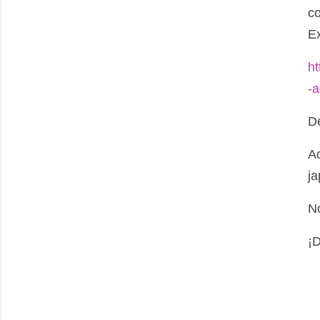
co
E
ht
-a
D
Aq
ja
N
¡D