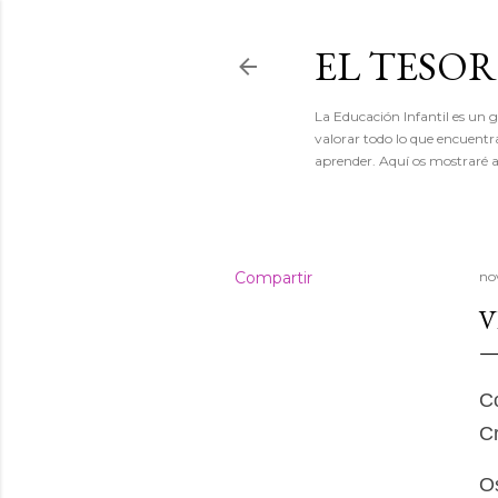
EL TESO
La Educación Infantil es un gr
valorar todo lo que encuentr
aprender. Aquí os mostraré a
Compartir
no
V
Co
Cr
Os