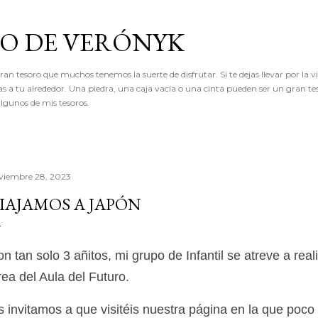
Ir al contenido principal
RO DE VERÓNYK
an tesoro que muchos tenemos la suerte de disfrutar. Si te dejas llevar por la vi
as a tu alrededor. Una piedra, una caja vacía o una cinta pueden ser un gran te
lgunos de mis tesoros.
viembre 28, 2023
IAJAMOS A JAPÓN
n tan solo 3 añitos, mi grupo de Infantil se atreve a rea
ea del Aula del Futuro.
 invitamos a que visitéis nuestra página en la que poc