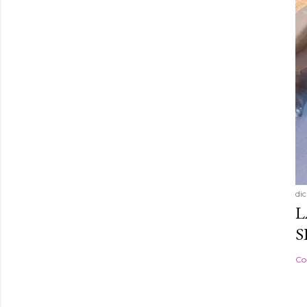
di
L
S
Co