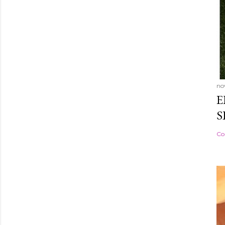
no
E
S
Co