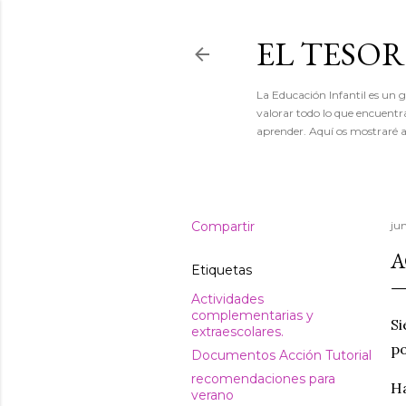
EL TESO
La Educación Infantil es un gr
valorar todo lo que encuentr
aprender. Aquí os mostraré a
Compartir
jun
A
Etiquetas
Actividades
complementarias y
Si
extraescolares.
po
Documentos Acción Tutorial
recomendaciones para
Ha
verano