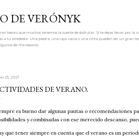
Ir al contenido principal
RO DE VERÓNYK
an tesoro que muchos tenemos la suerte de disfrutar. Si te dejas llevar por la vi
as a tu alrededor. Una piedra, una caja vacía o una cinta pueden ser un gran te
lgunos de mis tesoros.
io 25, 2021
CTIVIDADES DE VERANO.
empre es bueno dar algunas pautas o recomendaciones par
sibilidades y combinadas con ese merecido descanso, pue
y que tener siempre en cuenta que el verano es un period