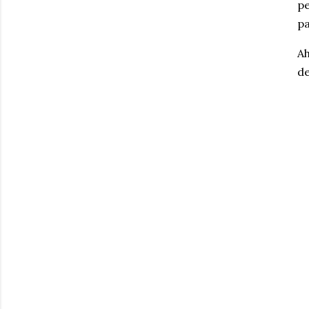
pe
pa
Ah
de