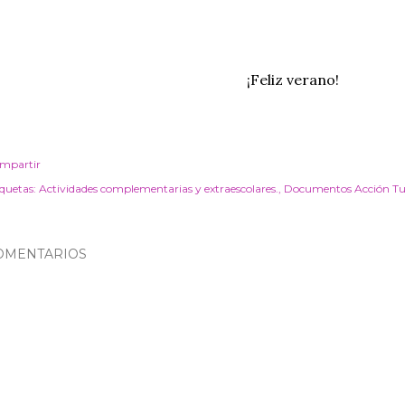
¡Feliz verano!
mpartir
iquetas:
Actividades complementarias y extraescolares.
Documentos Acción Tut
OMENTARIOS