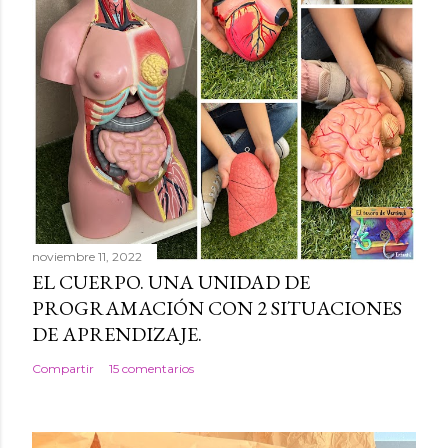
r
u
n
c
o
m
e
n
t
a
noviembre 11, 2022
EL CUERPO. UNA UNIDAD DE
r
PROGRAMACIÓN CON 2 SITUACIONES
i
DE APRENDIZAJE.
o
Compartir
15 comentarios